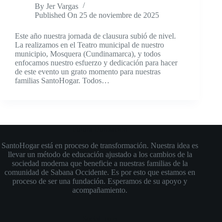
By
Jer Vargas
Published On
25 de noviembre de 2025
Este año nuestra jornada de clausura subió de nivel.
La realizamos en el Teatro municipal de nuestro
municipio, Mosquera (Cundinamarca), y todos
enfocamos nuestro esfuerzo y dedicación para hacer
de este evento un grato momento para nuestras
familias SantoHogar. Todos…
Futura Fundación
SantoHogar está en proceso de transformación. Nuestra idea es
llevar un método de educación ajustado a los cambios de la
sociedad moderna que beneficie a nuestras familias de la
comunidad de Sabana Occidente. Es por esto que estamos en
proceso de ser una fundación. Esperamos de su apoyo y
acompañamiento.
Social Icons